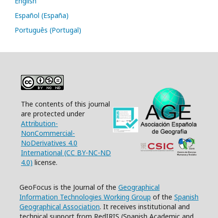
English
Español (España)
Português (Portugal)
The contents of this journal
are protected under
Attribution-
NonCommercial-
NoDerivatives 4.0
International (CC BY-NC-ND
4.0)
license.
GeoFocus is the Journal of the
Geographical
Information Technologies Working Group
of the
Spanish
Geographical Association
. It receives institutional and
technical support from RedIRIS (Spanish Academic and