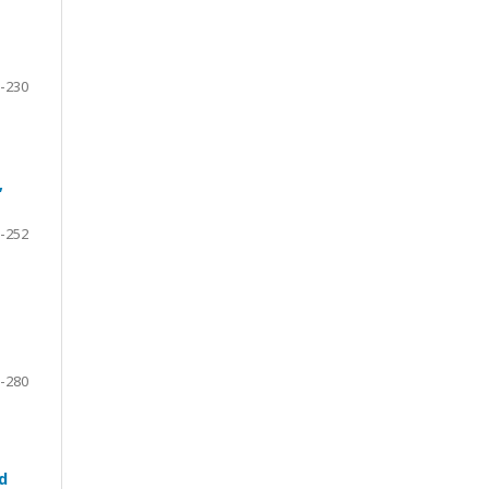
-230
,
-252
-280
d