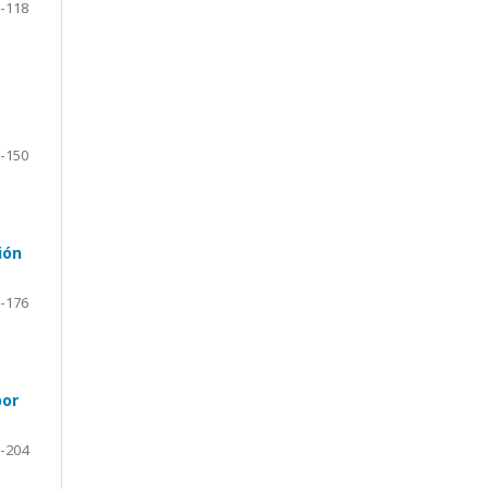
-118
-150
ión
-176
por
-204