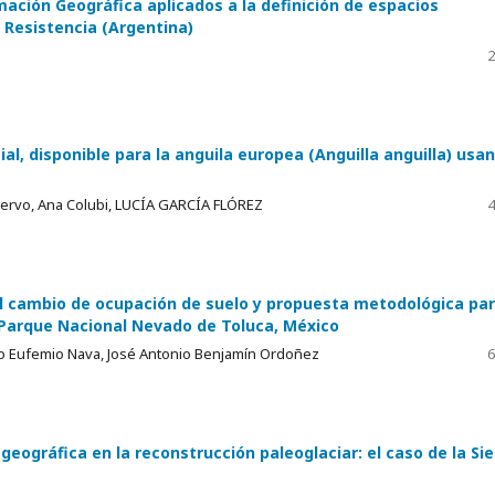
mación Geográfica aplicados a la definición de espacios
n Resistencia (Argentina)
2
al, disponible para la anguila europea (Anguilla anguilla) usa
uervo, Ana Colubi, LUCÍA GARCÍA FLÓREZ
4
del cambio de ocupación de suelo y propuesta metodológica pa
l Parque Nacional Nevado de Toluca, México
no Eufemio Nava, José Antonio Benjamín Ordoñez
6
eográfica en la reconstrucción paleoglaciar: el caso de la Sie