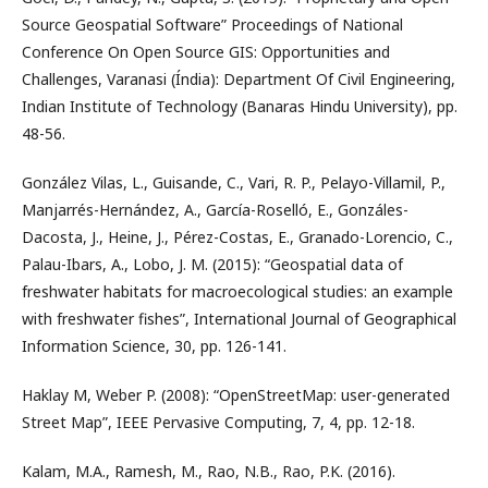
Source Geospatial Software” Proceedings of National
Conference On Open Source GIS: Opportunities and
Challenges, Varanasi (Índia): Department Of Civil Engineering,
Indian Institute of Technology (Banaras Hindu University), pp.
48-56.
González Vilas, L., Guisande, C., Vari, R. P., Pelayo-Villamil, P.,
Manjarrés-Hernández, A., García-Roselló, E., Gonzáles-
Dacosta, J., Heine, J., Pérez-Costas, E., Granado-Lorencio, C.,
Palau-Ibars, A., Lobo, J. M. (2015): “Geospatial data of
freshwater habitats for macroecological studies: an example
with freshwater fishes”, International Journal of Geographical
Information Science, 30, pp. 126-141.
Haklay M, Weber P. (2008): “OpenStreetMap: user-generated
Street Map”, IEEE Pervasive Computing, 7, 4, pp. 12-18.
Kalam, M.A., Ramesh, M., Rao, N.B., Rao, P.K. (2016).