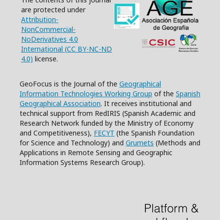
are protected under
Attribution-
NonCommercial-
NoDerivatives 4.0
International (CC BY-NC-ND
4.0)
license.
GeoFocus is the Journal of the
Geographical
Information Technologies Working Group
of the
Spanish
Geographical Association
. It receives institutional and
technical support from RedIRIS (Spanish Academic and
Research Network funded by the Ministry of Economy
and Competitiveness),
FECYT
(the Spanish Foundation
for Science and Technology) and
Grumets
(Methods and
Applications in Remote Sensing and Geographic
Information Systems Research Group).