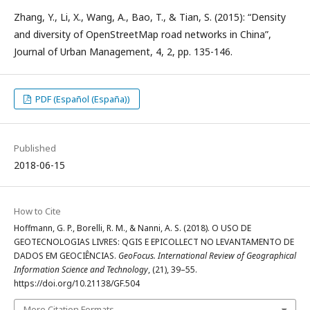
Zhang, Y., Li, X., Wang, A., Bao, T., & Tian, S. (2015): “Density
and diversity of OpenStreetMap road networks in China”,
Journal of Urban Management, 4, 2, pp. 135-146.
PDF (Español (España))
Published
2018-06-15
How to Cite
Hoffmann, G. P., Borelli, R. M., & Nanni, A. S. (2018). O USO DE
GEOTECNOLOGIAS LIVRES: QGIS E EPICOLLECT NO LEVANTAMENTO DE
DADOS EM GEOCIÊNCIAS.
GeoFocus. International Review of Geographical
Information Science and Technology
, (21), 39–55.
https://doi.org/10.21138/GF.504
More Citation Formats