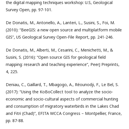
the digital mapping techniques workshop: U.S, Geological
Survey Open, pp. 97-101.
De Donatis, M., Antonello, A., Lanteri, L., Susini, S., Foi, M.
(2010): “BeeGIS: a new open source and multiplatform mobile
GIS”, US Geological Survey Open-File Report, pp. 241-246.
De Donatis, M., Alberti, M., Cesarini, C., Menichetti, M., &
Susini, S. (2016): “Open source GIS for geological field
mapping: research and teaching experience”, PeerJ Preprints,
4, 225.
Deniau, C., Gaillard, T., Mbagogo, A., Réounodji, F., Le Bel, S.
(2017): “Using the KoBoCollect tool to analyze the socio-
economic and socio-cultural aspects of commercial hunting
and consumption of migratory waterbirds in the Lakes Chad
and Fitri (Chad)”, EFITA WCCA Congress – Montpellier, France,
pp. 87-88.