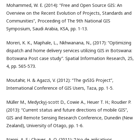
Mohammed, W. E. (2014): “Free and Open Source GIS: An
Overview on the Recent Evolution of Projects, Standards and
Communities”, Proceeding of The 9th National GIS
Symposium, Saudi Arabia, KSA, pp. 1-13.
Moreri, K. K., Maphale, L., Nkhwanana, N., (2017): “Optimizing
dispatch and home delivery services utilizing GIS in Botswana:
Botswana Post case study”. Spatial Information Research, 25,
4, pp. 565-573.
Moutahir, H. & Agazzi, V. (2012): “The gvSIG Project”,
International Conference of GIS Users, Taza, pp. 1-5.
Müller M., Medyckyj-scott D., Cowie A., Heuer T. H.; Roudier P.
(2013): “Current status and future directions of mobile GIS”,
GIS and Remote Sensing Research Conference, Dunedin (New
Zealand), University of Otago, pp. 1-6.
Nanni, A. S.; Chaves, A. O. (2011): “Uso de aplicativos