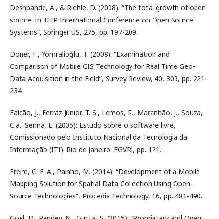
Deshpande, A., & Riehle, D. (2008): “The total growth of open
source. In: IFIP International Conference on Open Source
Systems”, Springer US, 275, pp. 197-209.
Döner, F., Yomralioğlu, T. (2008): “Examination and
Comparison of Mobile GIS Technology for Real Time Geo-
Data Acquisition in the Field”, Survey Review, 40, 309, pp. 221–
234.
Falcão, J., Ferraz Júnior, T. S., Lemos, R., Maranhão, J., Souza,
C.a., Senna, E. (2005): Estudo sobre o software livre,
Comissionado pelo Instituto Nacional da Tecnologia da
Informação (ITI). Rio de Janeiro: FGVRJ, pp. 121.
Freire, C. E. A., Painho, M. (2014): “Development of a Mobile
Mapping Solution for Spatial Data Collection Using Open-
Source Technologies”, Procedia Technology, 16, pp. 481-490.
Goel, D., Pandey, N., Gupta, S. (2015): “Proprietary and Open