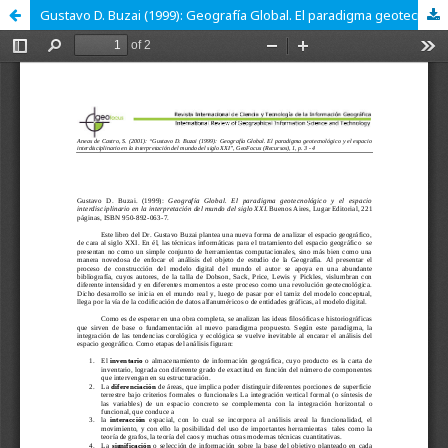
Gustavo D. Buzai (1999): Geografía Global. El paradigma geotecnológico y el espacio interdisciplinario en la interpretación del mundo del siglo XXI